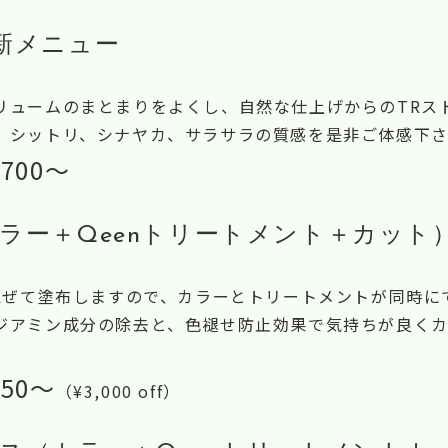
最新メニュー
ュームのまとまりをよくし、自然な仕上げからのTRスト
シットリ、シナヤカ、サラサラの質感を是非ご体感下さい
,700〜
カラー＋Qeenトリートメント＋カット
を混ぜて塗布しますので、カラーとトリートメントが同時に
ジアミン成分の除去と、色褪せ防止効果で気持ちが良く
650〜
（¥3,000 off）